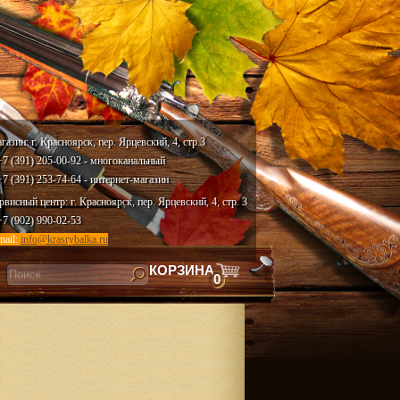
газин: г. Красноярск, пер. Ярцевский, 4, стр.3
 +7 (391) 205-00-92 - многоканальный
 +7 (391) 253-74-64 - интернет-магазин
рвисный центр: г. Красноярск, пер. Ярцевский, 4, стр. 3
 +7 (902) 990-02-53
mail:
info@krasrybalka.ru
КОРЗИНА
0
скать