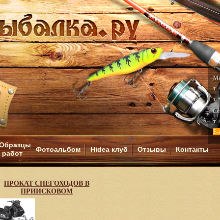
Ма
т.
т.
Се
т.
E-
Образцы
Фотоальбом
Hidea клуб
Отзывы
Контакты
работ
И
ПРОКАТ СНЕГОХОДОВ В
ПРИИСКОВОМ