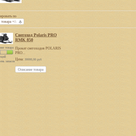
ировать по
 товара +/-
Снегоход Polaris PRO
RMK 850
инг товара:
Прокат снегоходов POLARIS
PRO...
ущий
Цена:
30000,00 руб
ень запасов
Описание товара