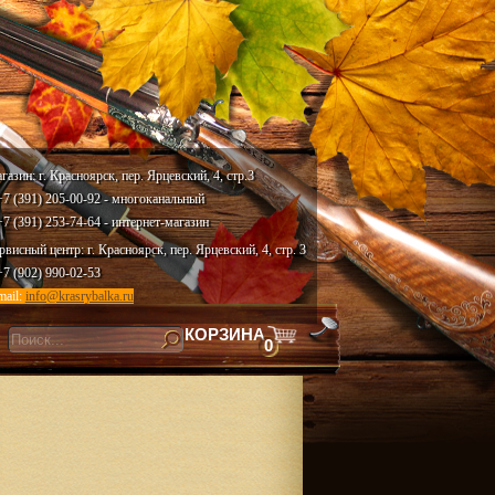
газин: г. Красноярск, пер. Ярцевский, 4, стр.3
 +7 (391) 205-00-92 - многоканальный
 +7 (391) 253-74-64 - интернет-магазин
рвисный центр: г. Красноярск, пер. Ярцевский, 4, стр. 3
 +7 (902) 990-02-53
mail:
info@krasrybalka.ru
КОРЗИНА
0
скать