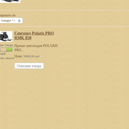
ировать по
 товара +/-
Снегоход Polaris PRO
RMK 850
инг товара:
Прокат снегоходов POLARIS
PRO...
ущий
Цена:
30000,00 руб
ень запасов
Описание товара