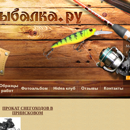
Ма
т.
т.
Се
т.
E-
Образцы
Фотоальбом
Hidea клуб
Отзывы
Контакты
работ
И
ПРОКАТ СНЕГОХОДОВ В
ПРИИСКОВОМ