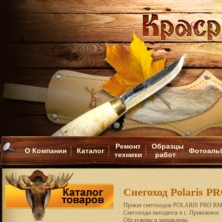
Ремонт
Образцы
О Компании
Каталог
Фотоаль
техники
работ
Снегоход Polaris 
Прокат снегоходов POLARIS PRO R
Снегоходы находятся в с. Приисковое.
Обслужены и заправлены.