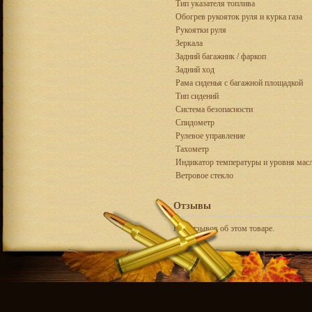
Тип указателя топлива
Обогрев рукояток руля и курка газа
Рукоятки руля
Зеркала
Задний багажник / фаркоп
Задний ход
Рама сиденья с багажной площадкой
Тип сидений
Система безопасности
Спидометр
Рулевое управление
Тахометр
Индикатор температуры и уровня мас
Ветровое стекло
Отзывы
Нет отзывов об этом товаре.