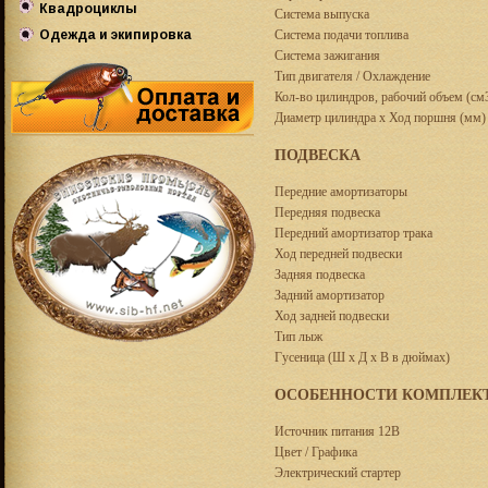
Квадроциклы
Снегоходы BRP
Ranger
Система выпуска
150-300 лс
Система подачи топлива
Одежда и экипировка
Квадроциклы POLARIS
Снегоходы POLARIS
З/ч для мотовездеходов
Система зажигания
RZR
Квадроциклы BRP
Одежда и экипировка
Мотовездеходы General
Тип двигателя / Охлаждение
KLIM
Мотовездеходы Ranger
Кол-во цилиндров, рабочий объем (см
Одежда и экипировка
Мотовездеходы RZR
Диаметр цилиндра x Ход поршня (мм)
Polaris
ПОДВЕСКА
Одежда и экипировка FXR
Одежда и экипировка
Передние амортизаторы
Передняя подвеска
Dragonfly
Передний амортизатор трака
Одежда и экипировка 509
Ход передней подвески
Задняя подвеска
Задний амортизатор
Ход задней подвески
Тип лыж
Гусеница (Ш х Д х В в дюймах)
ОСОБЕННОСТИ КОМПЛЕК
Источник питания 12B
Цвет / Графика
Электрический стартер