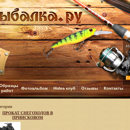
Ма
т.
т.
Се
т.
E-
Образцы
Фотоальбом
Hidea клуб
Отзывы
Контакты
работ
И
егории
ПРОКАТ СНЕГОХОДОВ В
ПРИИСКОВОМ