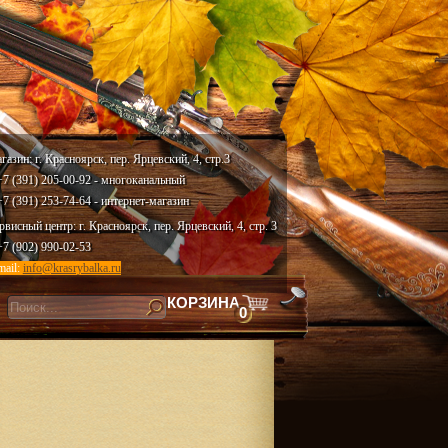
газин: г. Красноярск, пер. Ярцевский, 4, стр.3
 +7 (391) 205-00-92 - многоканальный
 +7 (391) 253-74-64 - интернет-магазин
рвисный центр: г. Красноярск, пер. Ярцевский, 4, стр. 3
 +7 (902) 990-02-53
mail:
info@krasrybalka.ru
КОРЗИНА
0
скать