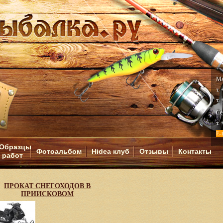
Ма
т.
т.
Се
т.
E-
Образцы
Фотоальбом
Hidea клуб
Отзывы
Контакты
работ
И
ПРОКАТ СНЕГОХОДОВ В
ПРИИСКОВОМ