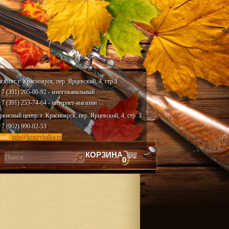
газин: г. Красноярск, пер. Ярцевский, 4, стр.3
 +7 (391) 205-00-92 - многоканальный
 +7 (391) 253-74-64 - интернет-магазин
рвисный центр: г. Красноярск, пер. Ярцевский, 4, стр. 3
 +7 (902) 990-02-53
mail:
info@krasrybalka.ru
КОРЗИНА
0
скать