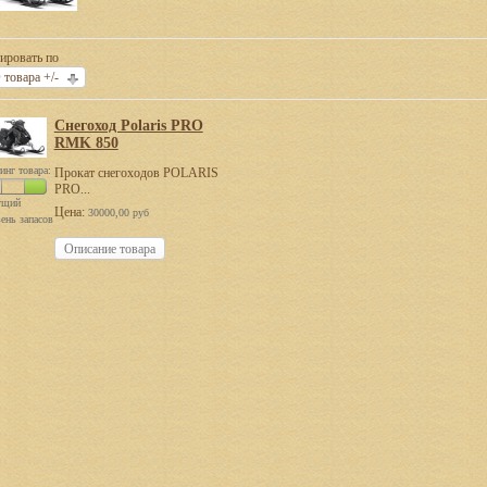
ировать по
 товара +/-
Снегоход Polaris PRO
RMK 850
инг товара:
Прокат снегоходов POLARIS
PRO...
ущий
Цена:
30000,00 руб
ень запасов
Описание товара