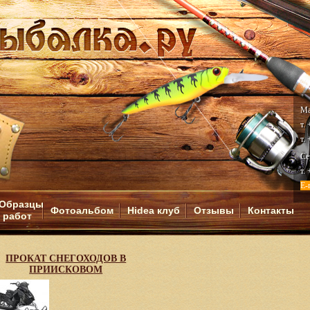
Ма
т.
т.
Се
т.
E-
Образцы
Фотоальбом
Hidea клуб
Отзывы
Контакты
работ
И
ПРОКАТ СНЕГОХОДОВ В
ПРИИСКОВОМ