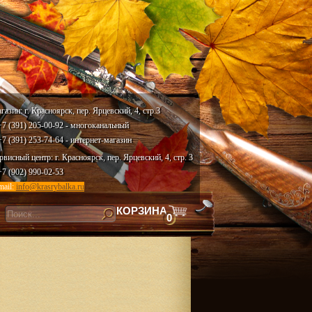
газин: г. Красноярск, пер. Ярцевский, 4, стр.3
 +7 (391) 205-00-92 - многоканальный
 +7 (391) 253-74-64 - интернет-магазин
рвисный центр: г. Красноярск, пер. Ярцевский, 4, стр. 3
 +7 (902) 990-02-53
mail:
info@krasrybalka.ru
КОРЗИНА
0
скать