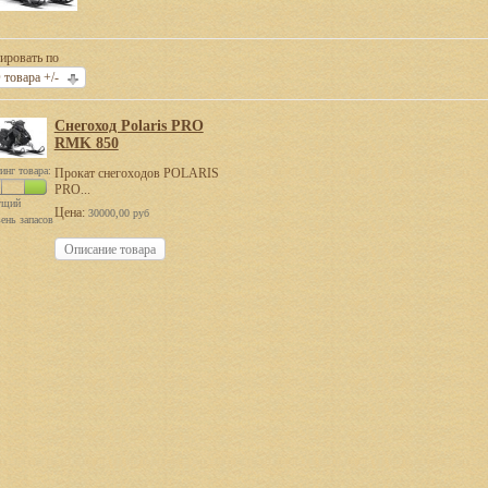
ировать по
 товара +/-
Снегоход Polaris PRO
RMK 850
инг товара:
Прокат снегоходов POLARIS
PRO...
ущий
Цена:
30000,00 руб
ень запасов
Описание товара