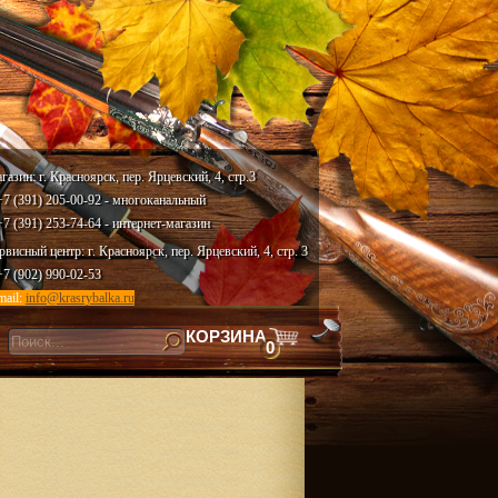
газин: г. Красноярск, пер. Ярцевский, 4, стр.3
 +7 (391) 205-00-92 - многоканальный
 +7 (391) 253-74-64 - интернет-магазин
рвисный центр: г. Красноярск, пер. Ярцевский, 4, стр. 3
 +7 (902) 990-02-53
mail:
info@krasrybalka.ru
КОРЗИНА
0
скать