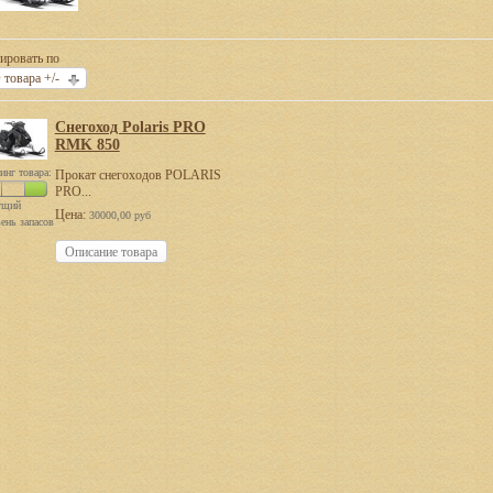
ировать по
 товара +/-
Снегоход Polaris PRO
RMK 850
инг товара:
Прокат снегоходов POLARIS
PRO...
ущий
Цена:
30000,00 руб
ень запасов
Описание товара