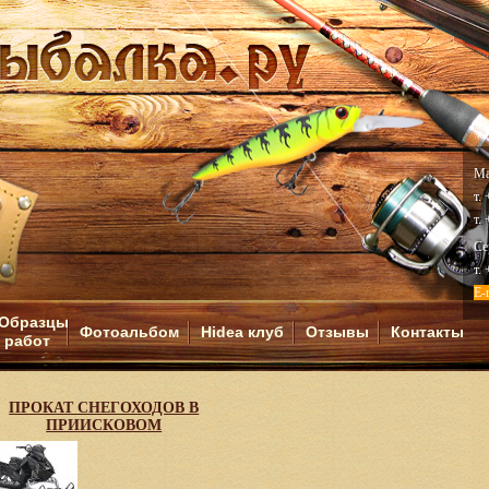
Ма
т.
т.
Се
т.
E-
Образцы
Фотоальбом
Hidea клуб
Отзывы
Контакты
работ
И
ПРОКАТ СНЕГОХОДОВ В
ПРИИСКОВОМ