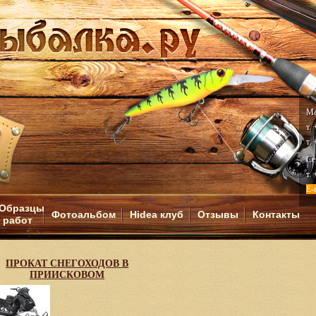
Ма
т.
т.
Се
т.
E-
Образцы
Фотоальбом
Hidea клуб
Отзывы
Контакты
работ
И
ПРОКАТ СНЕГОХОДОВ В
ПРИИСКОВОМ