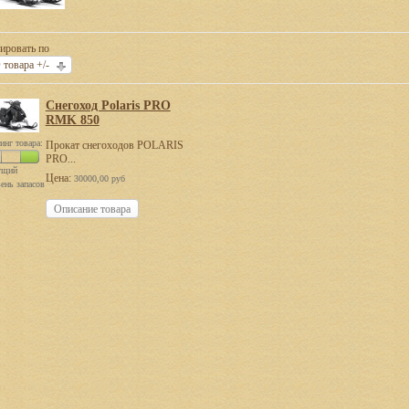
ировать по
 товара +/-
Снегоход Polaris PRO
RMK 850
инг товара:
Прокат снегоходов POLARIS
PRO...
ущий
Цена:
30000,00 руб
ень запасов
Описание товара