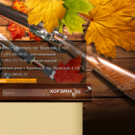
газин: г. Красноярск, пер. Ярцевский, 4, стр.3
 +7 (391) 205-00-92 - многоканальный
 +7 (391) 253-74-64 - интернет-магазин
рвисный центр: г. Красноярск, пер. Ярцевский, 4, стр. 3
 +7 (902) 990-02-53
mail:
info@krasrybalka.ru
КОРЗИНА
0
скать